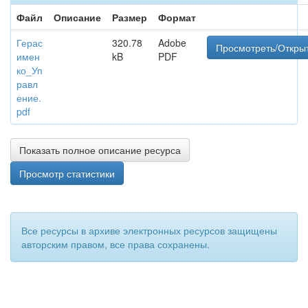
Файл
Описание
Размер
Формат
Герас
320.78
Adobe
Просмотреть/Откры
имен
kB
PDF
ко_Уп
равл
ение.
pdf
Показать полное описание ресурса
Просмотр статистики
Все ресурсы в архиве электронных ресурсов защищены
авторским правом, все права сохранены.