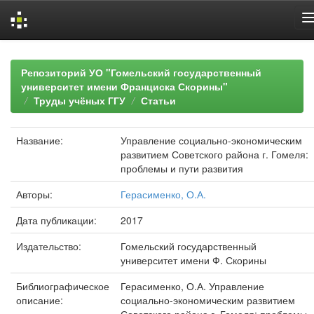
Skip
navigation
Репозиторий УО "Гомельский государственный
университет имени Франциска Скорины"
Труды учёных ГГУ
Статьи
Название:
Управление социально-экономическим
развитием Советского района г. Гомеля:
проблемы и пути развития
Авторы:
Герасименко, О.А.
Дата публикации:
2017
Издательство:
Гомельский государственный
университет имени Ф. Скорины
Библиографическое
Герасименко, О.А. Управление
описание:
социально-экономическим развитием