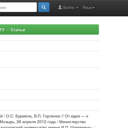
Войти
Язык
ГУ
Статьи
/ О.С. Бурмель, В.П. Горленко // От идеи — к
Мозырь, 26 апреля 2012 года / Министерство
агогический университет имени И.П. Шамякина» ;