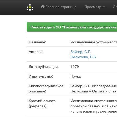
Главная страница
Просмотр
С
Skip
navigation
Репозиторий УО "Гомельский государственн
Название:
Исследование устойчивост
Авторы:
Зейгер, С.Г.
Пелюхова, Е.Б.
Дата публикации:
1979
Издательство:
Наука
Библиографическое
Зейгер, С.Г. Исследование
описание:
Пелюхова // Оптика и спект
Краткий осмотр
Исследована внутренняя у
(реферат):
обратной связью. Для нах
использован параметричес