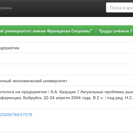
правка
ый университет имени Франциска Скорины"
Труды учёных Г
едприятии
енный экономический университет
кетолога на предприятии / А.А. Казущик // Актуальные проблемы р
еренции, Бобруйск, 22-24 апреля 2004 года. В 2 ч. / под ред. Н.С. 
e/123456789/47078