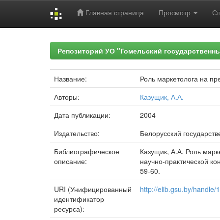
Главная страница
Просмотр
С
Skip
navigation
Репозиторий УО "Гомельский государственн
Название:
Роль маркетолога на пр
Авторы:
Казущик, А.А.
Дата публикации:
2004
Издательство:
Белорусский государств
Библиографическое
Казущик, А.А. Роль мар
описание:
научно-практической конф
59-60.
URI (Унифицированный
http://elib.gsu.by/handl
идентификатор
ресурса):