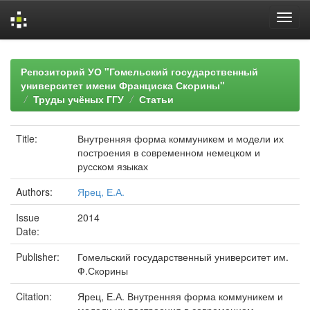
Skip
navigation
Репозиторий УО "Гомельский государственный
университет имени Франциска Скорины"
Труды учёных ГГУ
Статьи
Title:
Внутренняя форма коммуникем и модели их
построения в современном немецком и
русском языках
Authors:
Ярец, Е.А.
Issue
2014
Date:
Publisher:
Гомельский государственный университет им.
Ф.Скорины
Citation:
Ярец, Е.А. Внутренняя форма коммуникем и