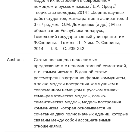
модели их построения в современном
немецком и русском языках / Е.А. Ярец //
Творчество молодых, 2014 : сборник научных
работ студентов, магистрантов и аспирантов. В
3 ч. / редкол.: О.М. Демиденко [и др.] ; М-во
образования Республики Беларусь,
Гомельский государственный университет им.
Ф.Скорины. - Гомель : ГГУ им. Ф. Скорины,
2014. – Ч. 3. – С. 239-242.
Abstract:
Статья посвящена нечленимым
предложениям с неноминативной семантикой,
т. е. коммуникемам. В данной статье
рассмотрены внутренняя форма коммуникем,
а также модели построения коммуникем в
современном немецком и русском языках:
тема–рематическая модель, логико-
семантическая модель, модель построения
коммуникем, которая основывается на
сочетании двух полнозначных единиц, которые
связаны между собой ассоциативными
отношениями.