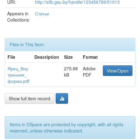
URI:
http://elib.gsu.by/handle/123456789/51013
Appears in
Статьи
Collections:
Files in This Item:
File
Description
Size
Format
Ярец_Вну
275.88
Adobe
View/Open
тренняя_
kB
PDF
форма.pdf
Show full item record
Items in DSpace are protected by copyright, with all rights
reserved, unless otherwise indicated.