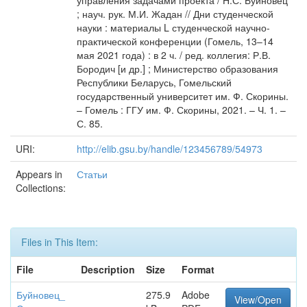
управления задачами проекта / Н.С. Буйновец
; науч. рук. М.И. Жадан // Дни студенческой
науки : материалы L студенческой научно-
практической конференции (Гомель, 13–14
мая 2021 года) : в 2 ч. / ред. коллегия: Р.В.
Бородич [и др.] ; Министерство образования
Республики Беларусь, Гомельский
государственный университет им. Ф. Скорины.
– Гомель : ГГУ им. Ф. Скорины, 2021. – Ч. 1. –
С. 85.
URI:
http://elib.gsu.by/handle/123456789/54973
Appears in
Статьи
Collections:
Files in This Item:
File
Description
Size
Format
Буйновец_
275.9
Adobe
View/Open