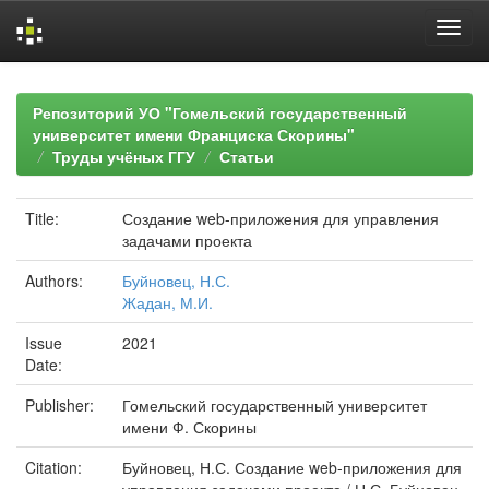
Skip
navigation
Репозиторий УО "Гомельский государственный
университет имени Франциска Скорины"
Труды учёных ГГУ
Статьи
Title:
Создание web-приложения для управления
задачами проекта
Authors:
Буйновец, Н.С.
Жадан, М.И.
Issue
2021
Date:
Publisher:
Гомельский государственный университет
имени Ф. Скорины
Citation:
Буйновец, Н.С. Создание web-приложения для