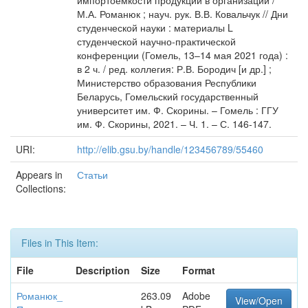
импортоёмкости продукции в организации /
М.А. Романюк ; науч. рук. В.В. Ковальчук // Дни
студенческой науки : материалы L
студенческой научно-практической
конференции (Гомель, 13–14 мая 2021 года) :
в 2 ч. / ред. коллегия: Р.В. Бородич [и др.] ;
Министерство образования Республики
Беларусь, Гомельский государственный
университет им. Ф. Скорины. – Гомель : ГГУ
им. Ф. Скорины, 2021. – Ч. 1. – С. 146-147.
URI:
http://elib.gsu.by/handle/123456789/55460
Appears in
Статьи
Collections:
Files in This Item:
File
Description
Size
Format
Романюк_
263.09
Adobe
View/Open