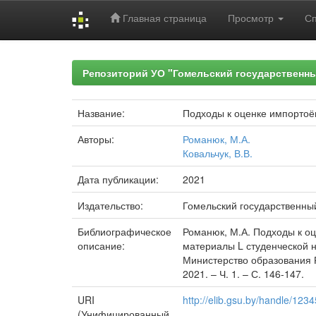
Главная страница
Просмотр
С
Skip
navigation
Репозиторий УО "Гомельский государственн
Название:
Подходы к оценке импортоё
Авторы:
Романюк, М.А.
Ковальчук, В.В.
Дата публикации:
2021
Издательство:
Гомельский государственны
Библиографическое
Романюк, М.А. Подходы к оце
описание:
материалы L студенческой на
Министерство образования Р
2021. – Ч. 1. – С. 146-147.
URI
http://elib.gsu.by/handle/12
(Унифицированный