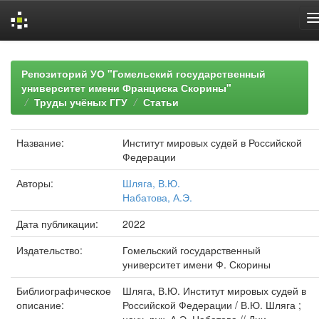
Skip
navigation
Репозиторий УО "Гомельский государственный
университет имени Франциска Скорины"
Труды учёных ГГУ
Статьи
Название:
Институт мировых судей в Российской
Федерации
Авторы:
Шляга, В.Ю.
Набатова, А.Э.
Дата публикации:
2022
Издательство:
Гомельский государственный
университет имени Ф. Скорины
Библиографическое
Шляга, В.Ю. Институт мировых судей в
описание:
Российской Федерации / В.Ю. Шляга ;