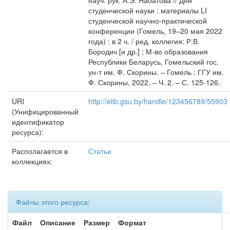
науч. рук. А.Э. Набатова // Дни
студенческой науки : материалы LI
студенческой научно-практической
конференции (Гомель, 19–20 мая 2022
года) : в 2 ч. / ред. коллегия: Р.В.
Бородич [и др.] ; М-во образования
Республики Беларусь, Гомельский гос.
ун-т им. Ф. Скорины. – Гомель : ГГУ им.
Ф. Скорины, 2022. – Ч. 2. – С. 125-126.
URI
http://elib.gsu.by/handle/123456789/55903
(Унифицированный
идентификатор
ресурса):
Располагается в
Статьи
коллекциях:
Файлы этого ресурса:
Файл
Описание
Размер
Формат