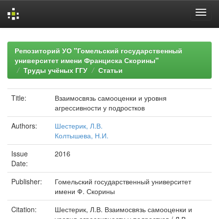
Skip
navigation
Репозиторий УО "Гомельский государственный
университет имени Франциска Скорины"
Труды учёных ГГУ
Статьи
Title:
Взаимосвязь самооценки и уровня
агрессивности у подростков
Authors:
Шестерик, Л.В.
Колтышева, Н.И.
Issue
2016
Date:
Publisher:
Гомельский государственный университет
имени Ф. Скорины
Citation:
Шестерик, Л.В. Взаимосвязь самооценки и