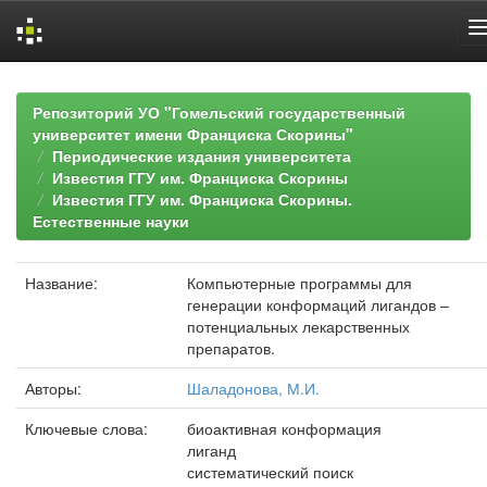
Skip
navigation
Репозиторий УО "Гомельский государственный
университет имени Франциска Скорины"
Периодические издания университета
Известия ГГУ им. Франциска Скорины
Известия ГГУ им. Франциска Скорины.
Естественные науки
Название:
Компьютерные программы для
генерации конформаций лигандов –
потенциальных лекарственных
препаратов.
Авторы:
Шаладонова, М.И.
Ключевые слова:
биоактивная конформация
лиганд
систематический поиск