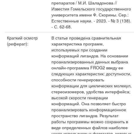
препаратов / М.И. Шаладонова //
Известия Гомельского государственного
университета имени Ф. Скорины. Сер.:
Естественные науки. - 2023. - № 3 (138).
- С. 62-68.
Краткий осмотр
В статье проведена сравнительная
(реферат):
характеристика программ,
используемых при создании
конформаций лигандов. На основании
проанализированных данных выбрана
онлайн-программа FROG2 ввиду ее
следующих характеристик: доступности,
способности генерировать
конформации для циклических молекул,
стереоизомеров, удобства интерфейса;
высокой скорости генерации
конформаций. Она позволяет быстро
проанализировать конформационное
пространство лигандов. Результат
работы программы можно сохранить в
виде определенных файлов наиболее
часто используемых форматов, которые