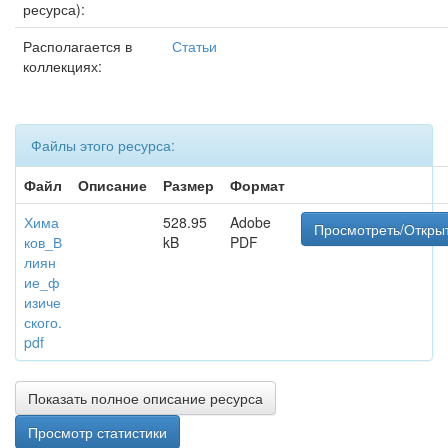
ресурса):
Располагается в
Статьи
коллекциях:
Файлы этого ресурса:
Файл
Описание
Размер
Формат
Хима
528.95
Adobe
Просмотреть/Откры
ков_В
kB
PDF
лиян
ие_ф
изиче
ского.
pdf
Показать полное описание ресурса
Просмотр статистики