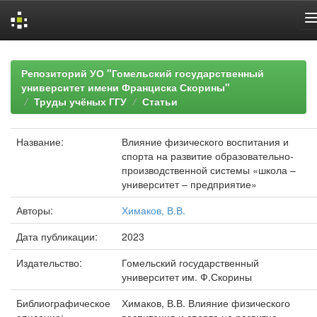
Skip
navigation
Репозиторий УО "Гомельский государственный
университет имени Франциска Скорины"
Труды учёных ГГУ
Статьи
Название:
Влияние физического воспитания и
спорта на развитие образовательно-
производственной системы «школа –
университет – предприятие»
Авторы:
Химаков, В.В.
Дата публикации:
2023
Издательство:
Гомельский государственный
университет им. Ф.Скорины
Библиографическое
Химаков, В.В. Влияние физического