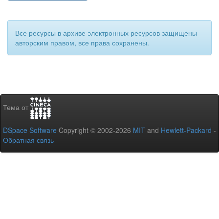
Все ресурсы в архиве электронных ресурсов защищены
авторским правом, все права сохранены.
Тема от
DSpace Software
Copyright © 2002-2026
MIT
and
Hewlett-Packard
-
Обратная связь