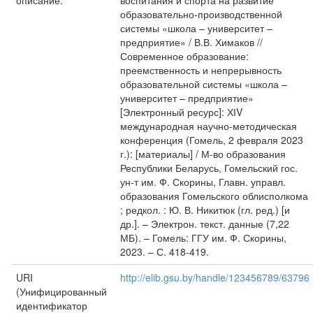
описание:
воспитания и спорта на развитие
образовательно-производственной
системы «школа – университет –
предприятие» / В.В. Химаков //
Современное образование:
преемственность и непрерывность
образовательной системы «школа –
университет – предприятие»
[Электронный ресурс]: ХІV
международная научно-методическая
конференция (Гомель, 2 февраля 2023
г.): [материалы] / М-во образования
Республики Беларусь, Гомельский гос.
ун-т им. Ф. Скорины, Главн. управл.
образования Гомельского облисполкома
; редкол. : Ю. В. Никитюк (гл. ред.) [и
др.]. – Электрон. текст. данные (7,22
МБ). – Гомель: ГГУ им. Ф. Скорины,
2023. – С. 418-419.
URI
http://elib.gsu.by/handle/123456789/63796
(Унифицированный
идентификатор