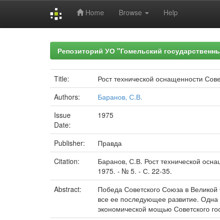
Home
Browse
Help
Skip
navigation
Репозиторий УО "Гомельский государственн
Title:
Рост технической оснащенности Сов
Authors:
Баранов, С.В.
Issue
1975
Date:
Publisher:
Правда
Citation:
Баранов, С.В. Рост технической осна
1975. - № 5. - С. 22-35.
Abstract:
Победа Советского Союза в Великой
все ее последующее развитие. Одна 
экономической мощью Советского гос