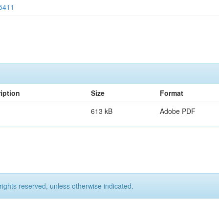
65411
iption
Size
Format
613 kB
Adobe PDF
rights reserved, unless otherwise indicated.