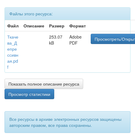
Файлы этого ресурса:
Файл
Описание
Размер
Формат
Ткаче
253.07
Adobe
Просмотреть/Откры
ва_Д
kB
PDF
епре
ссивн
ая.pd
f
Показать полное описание ресурса
Просмотр статистики
Все ресурсы в архиве электронных ресурсов защищены
авторским правом, все права сохранены.