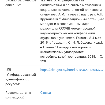
Библиографическое
Ткачева, А.М. Депрессивная
описание:
симптоматика и ее связь с мотивацией
социально-психологической активности
студентов / А.М. Ткачева ; науч. рук. А.Н.
Крутолевич // Инновационный потенциал
молодежи в современном мире :
материалы XXXVIII международной
научно-практической конференции
студентов и учащихся, Гомель, 2-4 мая
2018 г. / редкол. : С. Н. Лебедева [и др.].
– Гомель : Белорусский торгово-
экономический университет
потребительской кооперации, 2018. – C.
228.
URI
https://elib.gsu.by/handle/123456789/6667
(Унифицированный
идентификатор
ресурса):
Располагается в
Статьи
коллекциях: