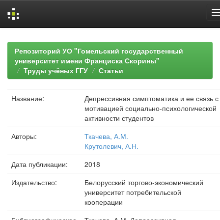
Skip
navigation
Репозиторий УО "Гомельский государственный
университет имени Франциска Скорины"
Труды учёных ГГУ
Статьи
Название:
Депрессивная симптоматика и ее связь с
мотивацией социально-психологической
активности студентов
Авторы:
Ткачева, А.М.
Крутолевич, А.Н.
Дата публикации:
2018
Издательство:
Белорусский торгово-экономический
университет потребительской
кооперации