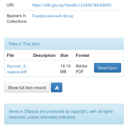
URI:
https://elib.gsu.by/handle/123456789/68650
Appears in
Оцифрованный фонд
Collections:
Files in This Item:
File
Description
Size
Format
Крутько_К_
19.19
Adobe
View/Open
задаче.pdf
MB
PDF
Show full item record
Items in DSpace are protected by copyright, with all rights
reserved, unless otherwise indicated.