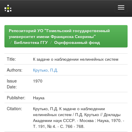
Skip
navigation
Репозиторий УО "Гомельский государственный
университет имени Франциска Скорины"
Библиотека ГГУ
Оцифрованный фонд
Title:
К задаче о наблюдении нелинейных систем
Authors:
Крутько, П.Д.
Issue
1970
Date:
Publisher:
Наука
Citation:
Крутько, П.Д. К задаче о наблюдении
нелинейных систем / П.Д. Крутько // Доклады
Академии наук СССР. - Москва : Наука, 1970. -
Т. 191, № 4. - С. 766 - 768.