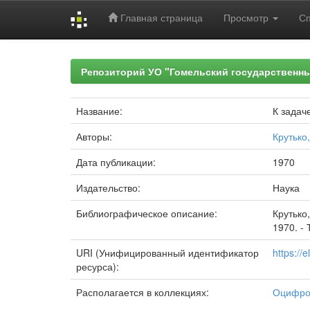
Главная страница
Просмотр
С
Skip
navigation
Репозиторий УО "Гомельский государственн
Название:
К задач
Авторы:
Крутько,
Дата публикации:
1970
Издательство:
Наука
Библиографическое описание:
Крутько
1970. - 
URI (Унифицированный идентификатор
https://
ресурса):
Располагается в коллекциях:
Оцифро