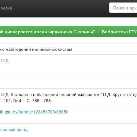
правка
ый университет имени Франциска Скорины"
Библиотека ГГУ
е о наблюдении нелинейных систем
 П.Д.
, П.Д. К задаче о наблюдении нелинейных систем / П.Д. Крутько // 
Т. 191, № 4. - С. 766 - 768.
elib.gsu.by/handle/123456789/68650
ванный фонд