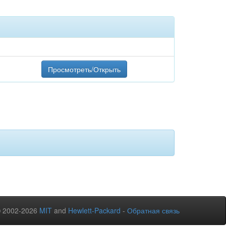
Просмотреть/Открыть
© 2002-2026
MIT
and
Hewlett-Packard
-
Обратная связь