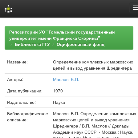
Skip
navigation
Репозиторий УО "Гомельский государственный
университет имени Франциска Скорины"
Библиотека ГГУ
Оцифрованный фонд
Название:
Определение комплексных марковских
цепей и вывод уравнения Шредингера
Авторы:
Маслов, В.П.
Дата публикации:
1970
Издательство:
Наука
Библиографическое
Маслов, В.П. Определение комплексных
описание:
марковских цепей и вывод уравнения
Шредингера / В.П. Маслов // Доклады
Академии наук СССР. - Москва : Наука,