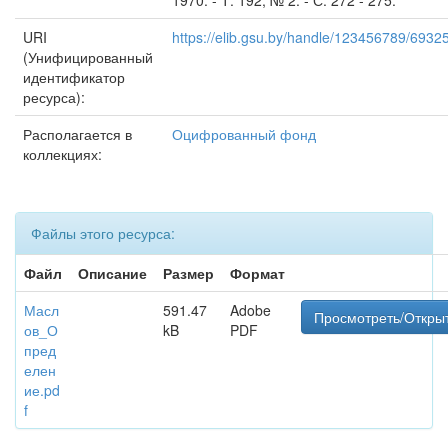
1970. - Т. 192, № 2. - С. 272 - 275.
URI
https://elib.gsu.by/handle/123456789/6932
(Унифицированный
идентификатор
ресурса):
Располагается в
Оцифрованный фонд
коллекциях:
Файлы этого ресурса:
Файл
Описание
Размер
Формат
Масл
591.47
Adobe
Просмотреть/Откры
ов_О
kB
PDF
пред
елен
ие.pd
f