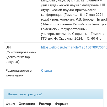
Выдрова ; науч. рук. Т.В. Куприянчик //
Дни студенческой науки : материалы LIII
студенческой научно-практической
конференции (Гомель, 16–17 мая 2024
года) / ред. коллегия: Р.В. Бородич [и др.]
; М-во образования Республики Беларусь
Гомельский государственный
университет им. Ф. Скорины. – Гомель :
ГГУ им. Ф. Скорины, 2024. – С. 60-61.
URI
https://elib.gsu.by/handle/123456789/7064
(Унифицированный
идентификатор
ресурса):
Располагается в
Статьи
коллекциях:
Файлы этого ресурса:
Файл
Описание
Размер
Формат