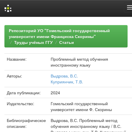
Skip
navigation
Репозиторий УО "Гомельский государственный
университет имени Франциска Скорины"
Труды учёных ГГУ
Статьи
Название:
Проблемный метод обучения
иностранному языку
Авторы:
Выдрова, В.С.
Куприянчик, Т.В.
Дата публикации:
2024
Издательство:
Гомельский государственный
университет имени Ф. Скорины
Библиографическое
Выдрова, В.С. Проблемный метод
описание:
обучения иностранному языку / В.С.