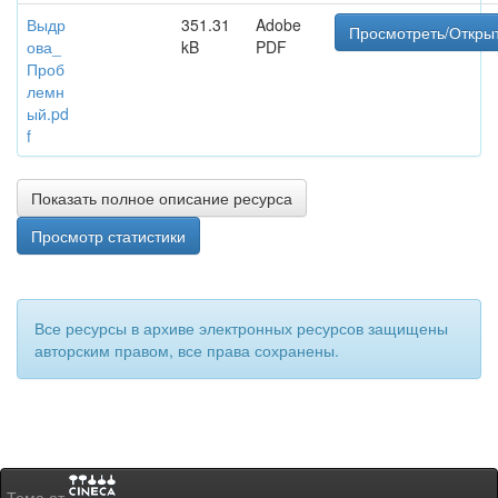
Выдр
351.31
Adobe
Просмотреть/Откры
ова_
kB
PDF
Проб
лемн
ый.pd
f
Показать полное описание ресурса
Просмотр статистики
Все ресурсы в архиве электронных ресурсов защищены
авторским правом, все права сохранены.
Тема от