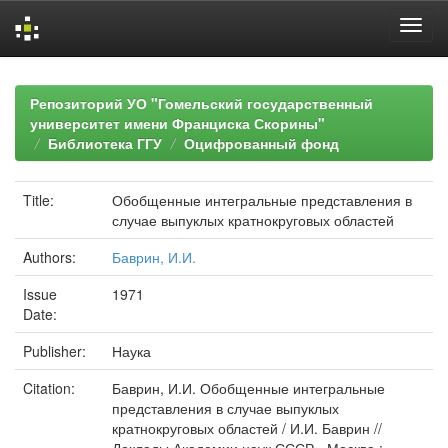
Skip
navigation
Репозиторий УО "Гомельский государственный
университет имени Франциска Скорины"
Библиотека ГГУ
Оцифрованный фонд
Title:
Обобщенные интегральные представления в
случае выпуклых кратнокруговых областей
Authors:
Баврин, И.И.
Issue
1971
Date:
Publisher:
Наука
Citation:
Баврин, И.И. Обобщенные интегральные
представления в случае выпуклых
кратнокруговых областей / И.И. Баврин //