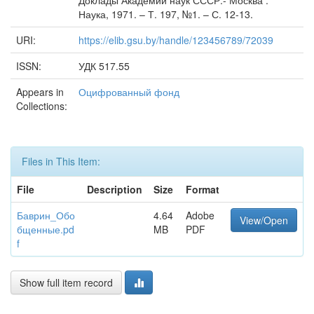
Доклады Академии наук СССР.- Москва :
Наука, 1971. – Т. 197, №1. – С. 12-13.
URI:
https://elib.gsu.by/handle/123456789/72039
ISSN:
УДК 517.55
Appears in
Оцифрованный фонд
Collections:
Files in This Item:
File
Description
Size
Format
Баврин_Обо
4.64
Adobe
View/Open
бщенные.pd
MB
PDF
f
Show full item record