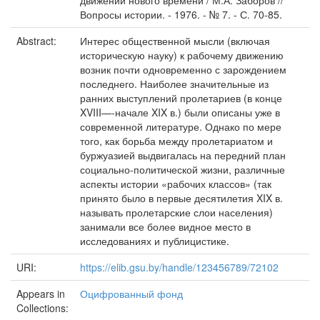
движении нового времени / М.А. Заборов //
Вопросы истории. - 1976. - № 7. - С. 70-85.
Abstract:
Интерес общественной мысли (включая
историческую науку) к рабочему движению
возник почти одновременно с зарождением
последнего. Наиболее значительные из
ранних выступлений пролетариев (в конце
XVIII—-начале XIX в.) были описаны уже в
современной литературе. Однако по мере
того, как борьба между пролетариатом и
буржуазией выдвигалась на передний план
социально-политической жизни, различные
аспекты истории «рабочих классов» (так
принято было в первые десятилетия XIX в.
называть пролетарские слои населения)
занимали все более видное место в
исследованиях и публицистике.
URI:
https://elib.gsu.by/handle/123456789/72102
Appears in
Оцифрованный фонд
Collections: