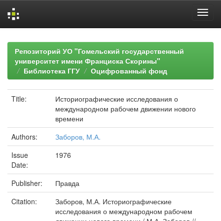
Skip
navigation
Репозиторий УО "Гомельский государственный
университет имени Франциска Скорины"
Библиотека ГГУ
Оцифрованный фонд
Title:
Историографические исследования о
международном рабочем движении нового
времени
Authors:
Заборов, М.А.
Issue
1976
Date:
Publisher:
Правда
Citation:
Заборов, М.А. Историографические
исследования о международном рабочем