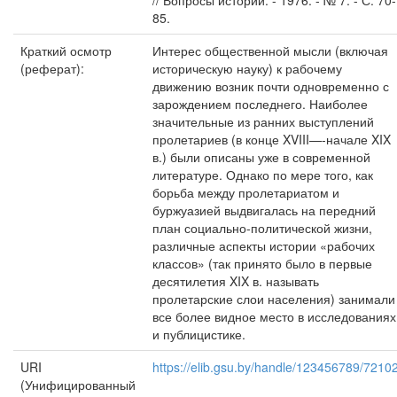
// Вопросы истории. - 1976. - № 7. - С. 70-
85.
Краткий осмотр
Интерес общественной мысли (включая
(реферат):
историческую науку) к рабочему
движению возник почти одновременно с
зарождением последнего. Наиболее
значительные из ранних выступлений
пролетариев (в конце XVIII—-начале XIX
в.) были описаны уже в современной
литературе. Однако по мере того, как
борьба между пролетариатом и
буржуазией выдвигалась на передний
план социально-политической жизни,
различные аспекты истории «рабочих
классов» (так принято было в первые
десятилетия XIX в. называть
пролетарские слои населения) занимали
все более видное место в исследованиях
и публицистике.
URI
https://elib.gsu.by/handle/123456789/7210
(Унифицированный