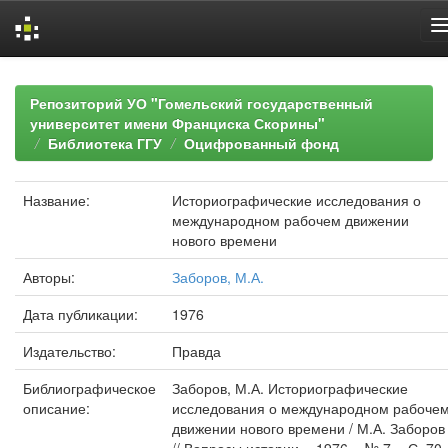
Skip
navigation
Репозиторий УО "Гомельский государственный
университет имени Франциска Скорины"
Библиотека ГГУ
Оцифрованный фонд
Название:
Историографические исследования о
международном рабочем движении
нового времени
Авторы:
Заборов, М.А.
Дата публикации:
1976
Издательство:
Правда
Библиографическое
Заборов, М.А. Историографические
описание:
исследования о международном рабоче
движении нового времени / М.А. Заборов