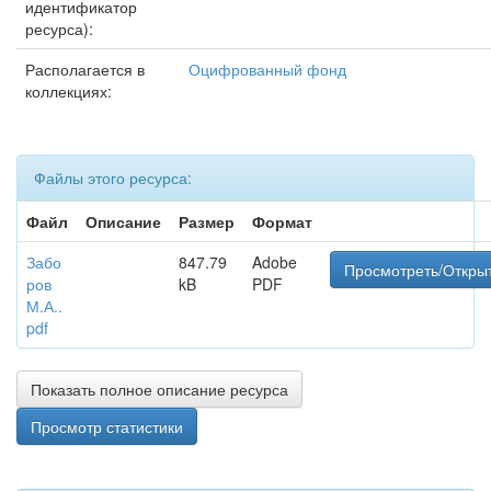
идентификатор
ресурса):
Располагается в
Оцифрованный фонд
коллекциях:
Файлы этого ресурса:
Файл
Описание
Размер
Формат
Забо
847.79
Adobe
Просмотреть/Откры
ров
kB
PDF
М.А..
pdf
Показать полное описание ресурса
Просмотр статистики