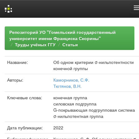
Skip
navigation
Репозиторий УО "Гомельский государственный
университет имени Франциска Скорины"
Труды учёных ГГУ
Статьи
Название:
Об одном критерии σ-нильпотентности
конечной группы
Авторы:
Каморников, С.Ф.
Тютянов, В.Н.
Ключевые слова:
конечная группа
силовская подгруппа
G-покрывающая подгрупповая система
σ-нильпотентная группа
Дата публикации:
2022