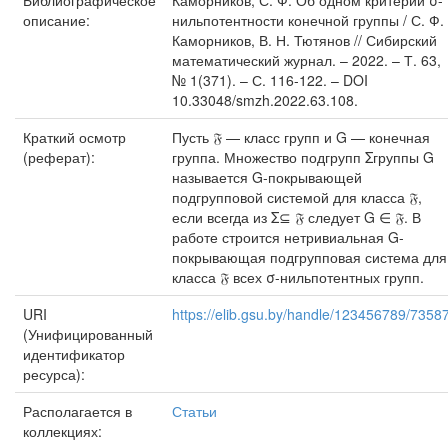
Библиографическое
Каморников, С. Ф. Об одном критерии σ-
описание:
нильпотентности конечной группы / С. Ф.
Каморников, В. Н. Тютянов // Сибирский
математический журнал. – 2022. – Т. 63,
№ 1(371). – С. 116-122. – DOI
10.33048/smzh.2022.63.108.
Краткий осмотр
Пусть 𝔉 — класс групп и G — конечная
(реферат):
группа. Множество подгрупп Σгруппы G
называется G-покрывающей
подгрупповой системой для класса 𝔉,
если всегда из Σ⊆ 𝔉 следует G ∈ 𝔉. В
работе строится нетривиальная G-
покрывающая подгрупповая система для
класса 𝔉 всех σ-нильпотентных групп.
URI
https://elib.gsu.by/handle/123456789/7358
(Унифицированный
идентификатор
ресурса):
Располагается в
Статьи
коллекциях: