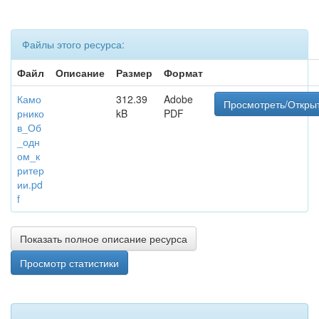
Файлы этого ресурса:
Файл
Описание
Размер
Формат
Камо
312.39
Adobe
Просмотреть/Откры
рнико
kB
PDF
в_Об
_одн
ом_к
ритер
ии.pd
f
Показать полное описание ресурса
Просмотр статистики