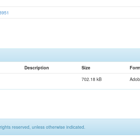
73951
Description
Size
Form
702.18 kB
Adob
rights reserved, unless otherwise indicated.