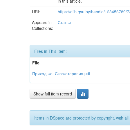
in this article.
URI:
https://elib.gsu.by/handle/123456789/
Appears in
Статьи
Collections:
Files in This Item:
File
Приходько_Сказкотерапия.pdf
Show full item record
Items in DSpace are protected by copyright, with all 