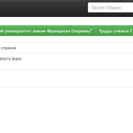
ый университет имени Франциска Скорины"
Труды учёных Г
 страхов
dren's fears