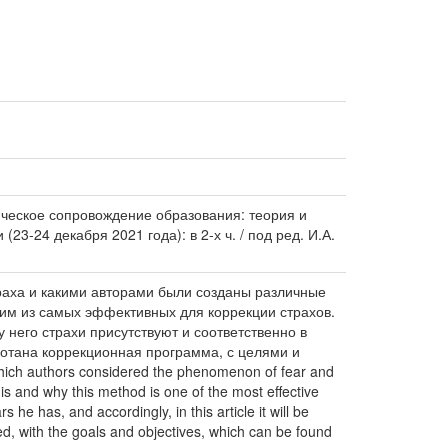
огическое сопровождение образования: теория и
3-24 декабря 2021 года): в 2-х ч. / под ред. И.А.
траха и какими авторами были созданы различные
дним из самых эффективных для коррекции страхов.
 него страхи присутствуют и соответственно в
ботана коррекционная программа, с целями и
Which authors considered the phenomenon of fear and
y is and why this method is one of the most effective
 he has, and accordingly, in this article it will be
ped, with the goals and objectives, which can be found