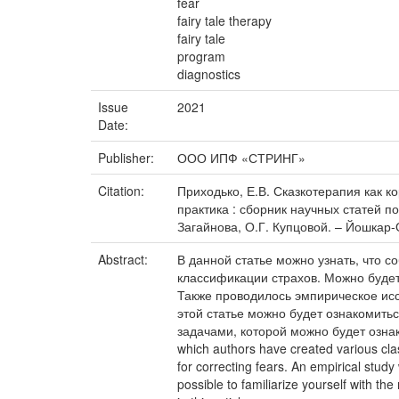
fear
fairy tale therapy
fairy tale
program
diagnostics
Issue
2021
Date:
Publisher:
ООО ИПФ «СТРИНГ»
Citation:
Приходько, Е.В. Сказкотерапия как к
практика : сборник научных статей п
Загайнова, О.Г. Купцовой. – Йошкар-
Abstract:
В данной статье можно узнать, что 
классификации страхов. Можно будет
Также проводилось эмпирическое исс
этой статье можно будет ознакомить
задачами, которой можно будет ознаком
which authors have created various classi
for correcting fears. An empirical study 
possible to familiarize yourself with th