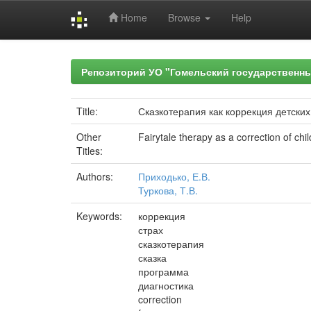
Home
Browse
Help
Skip
navigation
Репозиторий УО "Гомельский государственн
Title:
Сказкотерапия как коррекция детских
Other
Fairytale therapy as a correction of chil
Titles:
Authors:
Приходько, Е.В.
Туркова, Т.В.
Keywords:
коррекция
страх
сказкотерапия
сказка
программа
диагностика
correction