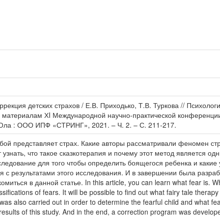
оррекция детских страхов / Е.В. Приходько, Т.В. Туркова // Психол
о материалам ХI Международной научно-практической конференции (2
Ола : ООО ИПФ «СТРИНГ», 2021. – Ч. 2. – С. 211-217.
собой представляет страх. Какие авторы рассматривали феномен с
 узнать, что такое сказкотерапия и почему этот метод является о
ледование для того чтобы определить боящегося ребенка и какие у
ся с результатами этого исследования. И в завершении была разра
иться в данной статье. In this article, you can learn what fear is. 
fications of fears. It will be possible to find out what fairy tale therap
was also carried out in order to determine the fearful child and what fears
e results of this study. And in the end, a correction program was develo