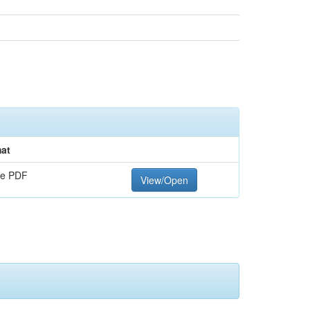
at
e PDF
View/Open