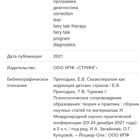
программа
диагностика
correction
fear
fairy tale therapy
fairy tale
program
diagnostics
Дата публикации:
2021
Издательство:
ООО ИПФ «СТРИНГ»
Библиографическое
Приходько, Е.В. Сказкотерапия как
описание:
коррекция детских страхов / Е.В.
Приходько, Т.В. Туркова //
Психологическое сопровождение
образования: теория и практика : сборни
научных статей по материалам ХI
Международной научно-практической
конференции (23-24 декабря 2021 года):
в 2-х ч. / под ред. И.А. Загайнова, О.Г.
Купцовой. – Йошкар-Ола : ООО ИПФ