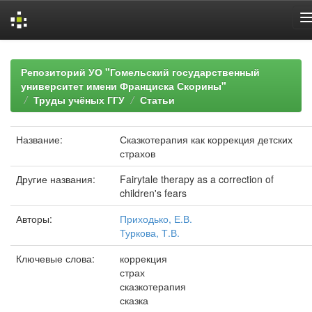
Skip
navigation
Репозиторий УО "Гомельский государственный
университет имени Франциска Скорины"
Труды учёных ГГУ
Статьи
Название:
Сказкотерапия как коррекция детских
страхов
Другие названия:
Fairytale therapy as a correction of
children's fears
Авторы:
Приходько, Е.В.
Туркова, Т.В.
Ключевые слова:
коррекция
страх
сказкотерапия
сказка