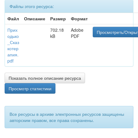
Файлы этого ресурса:
Файл
Описание
Размер
Формат
Прих
702.18
Adobe
Просмотреть/Откры
одько
kB
PDF
_Сказ
котер
апия.
pdf
Показать полное описание ресурса
Просмотр статистики
Все ресурсы в архиве электронных ресурсов защищены
авторским правом, все права сохранены.