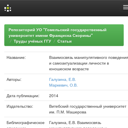
Skip
navigation
Репозиторий УО "Гомельский государственный
университет имени Франциска Скорины"
Труды учёных ГГУ
Статьи
Название:
Взаимосвязь манипулятивного поведени
и самоактуализации личности в
юношеском возрасте
Авторы:
Галузина, Е.В.
Маркевич, О.В.
Дата публикации:
2014
Издательство:
Витебский государственный университет
им. П.М. Машерова
Библиографическое
Галузина, Е.В. Взаимосвязь