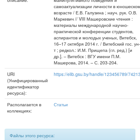
описание:
манипулятивного поведения и
самоактуализации личности в юношеско
возрасте / Е.В. Галузина ; науч. рук. О.В.
Маркевич // VIII Машеровские чтения :
материалы международной научно-
практической конференции студентов,
аспирантов и молодых ученых, Витебск,
16–17 октября 2014 г. / Витебский гос. ун
т ; редкол.: И.М. Прищепа (гл. ред.) [и
др.]. – Витебск : ВГУ имени П.М.
Машерова, 2014. – С. 203-204.
URI
https://elib.gsu.by/handle/123456789/7421
(Унифицированный
идентификатор
ресурса):
Располагается в
Статьи
коллекциях:
Файлы этого ресурса: