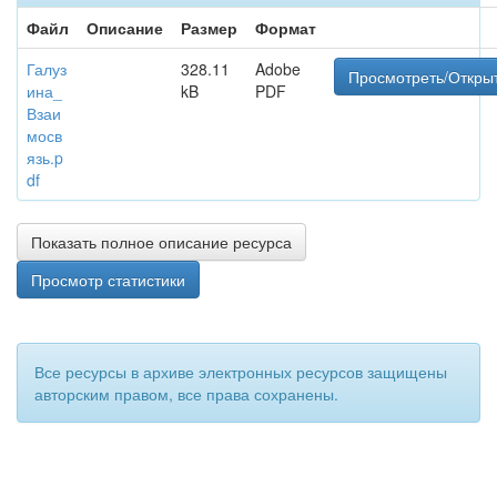
Файл
Описание
Размер
Формат
Галуз
328.11
Adobe
Просмотреть/Откры
ина_
kB
PDF
Взаи
мосв
язь.p
df
Показать полное описание ресурса
Просмотр статистики
Все ресурсы в архиве электронных ресурсов защищены
авторским правом, все права сохранены.