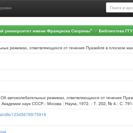
правка
ый университет имени Франциска Скорины"
Библиотека ГГУ
ьных режимах, ответвляющихся от течения Пуазейля в плоском ка
 Об автоколебательных режимах, ответвляющихся от течения Пуазей
Академии наук СССР.- Москва : Наука, 1972. - Т. 202, № 4.- С. 791
y/handle/123456789/75918
онд