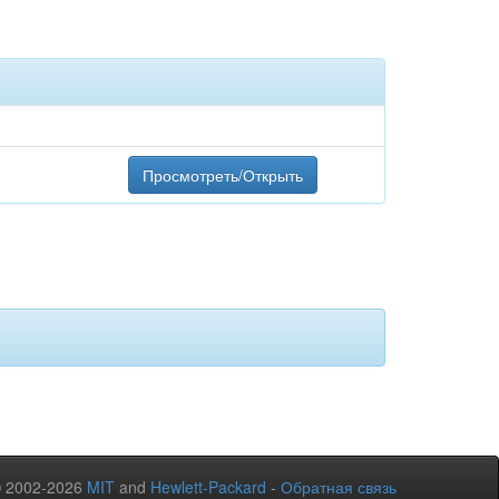
Просмотреть/Открыть
© 2002-2026
MIT
and
Hewlett-Packard
-
Обратная связь