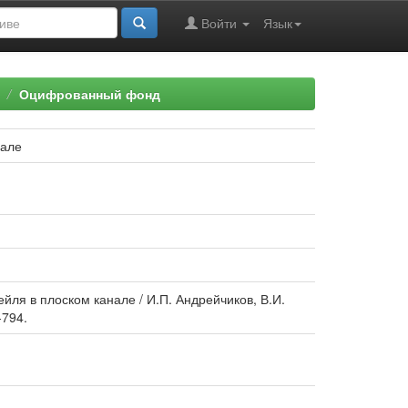
Войти
Язык
Оцифрованный фонд
нале
ля в плоском канале / И.П. Андрейчиков, В.И.
-794.