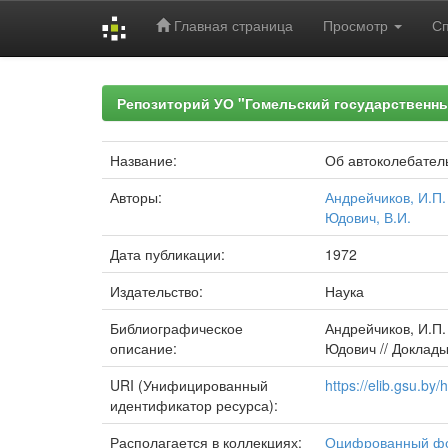
Главная страница
Просмотр
С
Skip
navigation
Репозиторий УО "Гомельский государственн
Название:
Об автоколебател
Авторы:
Андрейчиков, И.П.
Юдович, В.И.
Дата публикации:
1972
Издательство:
Наука
Библиографическое
Андрейчиков, И.П.
описание:
Юдович // Доклады 
URI (Унифицированный
https://elib.gsu.b
идентификатор ресурса):
Располагается в коллекциях:
Оцифрованный ф