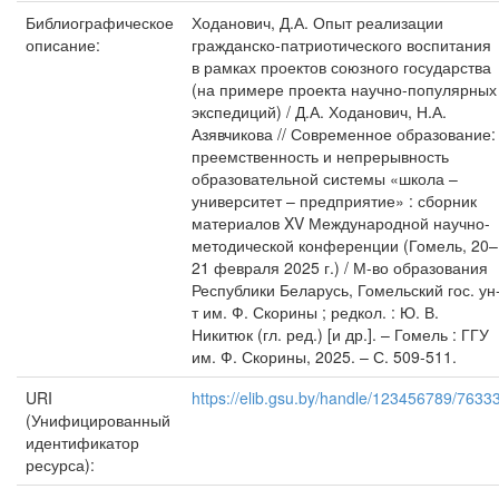
Библиографическое
Ходанович, Д.А. Опыт реализации
описание:
гражданско-патриотического воспитания
в рамках проектов союзного государства
(на примере проекта научно-популярных
экспедиций) / Д.А. Ходанович, Н.А.
Азявчикова // Современное образование:
преемственность и непрерывность
образовательной системы «школа –
университет – предприятие» : сборник
материалов XV Международной научно-
методической конференции (Гомель, 20–
21 февраля 2025 г.) / М-во образования
Республики Беларусь, Гомельский гос. ун
т им. Ф. Скорины ; редкол. : Ю. В.
Никитюк (гл. ред.) [и др.]. – Гомель : ГГУ
им. Ф. Скорины, 2025. – С. 509-511.
URI
https://elib.gsu.by/handle/123456789/7633
(Унифицированный
идентификатор
ресурса):