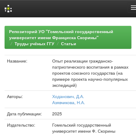
Skip
navigation
Репозиторий УО "Гомельский государственный
университет имени Франциска Скорины"
Труды учёных ГГУ
Статьи
Название:
Опыт реализации гражданско-
патриотического воспитания в рамках
проектов союзного государства (на
примере проекта научно-популярных
экспедиций)
Авторы:
Ходанович, Д.А.
Азявчикова, Н.А.
Дата публикации:
2025
Издательство:
Гомельский государственный
университет имени Ф. Скорины