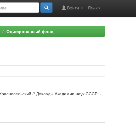
Войти
Язык
Оцифрованный фонд
Красносельский // Доклады Академии наук СССР. -