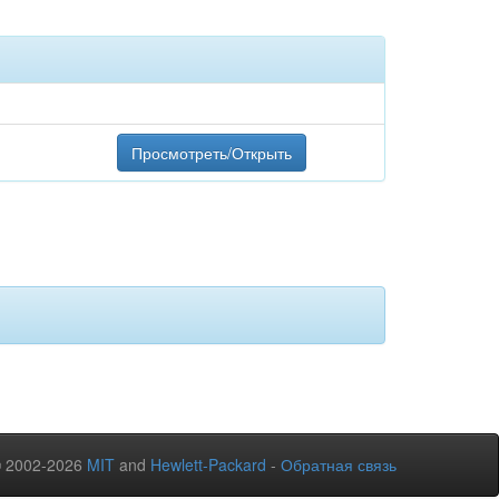
Просмотреть/Открыть
© 2002-2026
MIT
and
Hewlett-Packard
-
Обратная связь