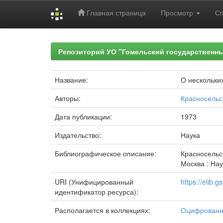
Главная страница
Просмотр
С
Skip
navigation
Репозиторий УО "Гомельский государственн
Название:
О нескольки
Авторы:
Красносельс
Дата публикации:
1973
Издательство:
Наука
Библиографическое описание:
Красносельс
Москва : Наук
URI (Унифицированный
https://elib
идентификатор ресурса):
Располагается в коллекциях:
Оцифрованн