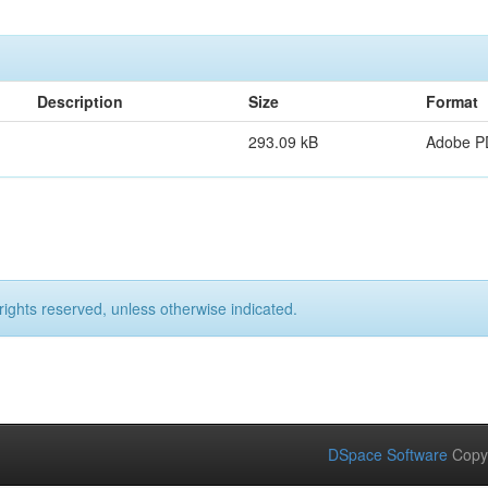
Description
Size
Format
293.09 kB
Adobe P
rights reserved, unless otherwise indicated.
DSpace Software
Copy