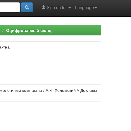
Sign on to:
Language
Оцифрованный фонд
актна
ологиями компактна / А.Я. Хелемский // Доклады