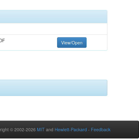
DF
View/Open
right © 2002-2026
MIT
and
Hewlett-Packard
-
Feedback