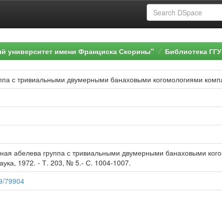
ый университет имени Франциска Скорины"
Библиотека ГГУ
уппа с тривиальными двумерными банаховыми когомологиями комп
тная абелева группа с тривиальными двумерными банаховыми когом
ука, 1972. - Т. 203, № 5.- С. 1004-1007.
89/79904