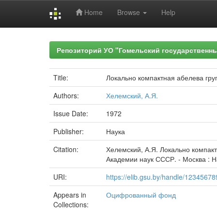
Home
Browse
Help
Skip
navigation
Репозиторий УО "Гомельский государственн
Title:
Локально компактная абелева гр
Authors:
Хелемский, А.Я.
Issue Date:
1972
Publisher:
Наука
Citation:
Хелемский, А.Я. Локально компак
Академии наук СССР. - Москва : На
URI:
https://elib.gsu.by/handle/1234567
Appears in
Оцифрованный фонд
Collections: