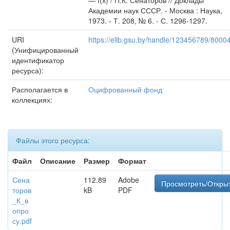
— f(x) / П.К. Сенаторов // Доклады
Академии наук СССР. - Москва : Наука,
1973. - Т. 208, № 6. - С. 1296-1297.
URI
https://elib.gsu.by/handle/123456789/8000
(Унифицированный
идентификатор
ресурса):
Располагается в
Оцифрованный фонд
коллекциях:
Файлы этого ресурса:
Файл
Описание
Размер
Формат
Сена
112.89
Adobe
Просмотреть/Откры
торов
kB
PDF
_К_в
опро
су.pdf