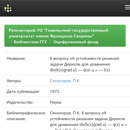
Skip
navigation
Репозиторий УО "Гомельский государственный
университет имени Франциска Скорины"
Библиотека ГГУ
Оцифрованный фонд
Название:
К вопросу об устойчивости решения
задачи Дирихле для уравнения
div{k(x)grad u} — q(x) u = — f(x)
Авторы:
Сенаторов, П.К.
Дата публикации:
1973
Издательство:
Наука
Библиографическое
Сенаторов, П.К. К вопросу об
описание:
устойчивости решения задачи Дирихле
для уравнения div{k(x)grad u} — q(x) u =