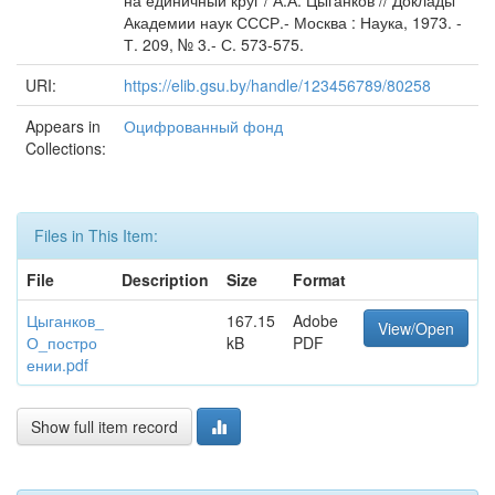
на единичный круг / А.А. Цыганков // Доклады
Академии наук СССР.- Москва : Наука, 1973. -
Т. 209, № 3.- С. 573-575.
URI:
https://elib.gsu.by/handle/123456789/80258
Appears in
Оцифрованный фонд
Collections:
Files in This Item:
File
Description
Size
Format
Цыганков_
167.15
Adobe
View/Open
О_постро
kB
PDF
ении.pdf
Show full item record