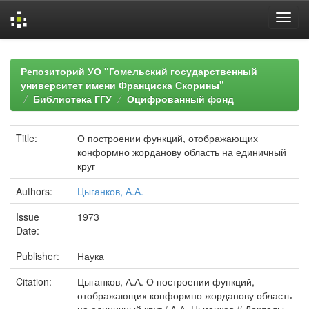
Skip
navigation
Репозиторий УО "Гомельский государственный
университет имени Франциска Скорины"
Библиотека ГГУ
Оцифрованный фонд
Title:
О построении функций, отображающих
конформно жорданову область на единичный
круг
Authors:
Цыганков, А.А.
Issue
1973
Date:
Publisher:
Наука
Citation:
Цыганков, А.А. О построении функций,
отображающих конформно жорданову область