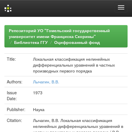
Skip
navigation
Репозиторий УО "Гомельский государственный
университет имени Франциска Скорины"
Библиотека ГГУ
Оцифрованный фонд
Title:
Локальная классификация нелинейных
дифференциальных уравнений в частных
производных первого порядка
Authors:
Лычагин, В.В.
Issue
1973
Date:
Publisher:
Наука
Citation:
Лычагин, В.В. Локальная классификация
нелинейных дифференциальных уравнений в