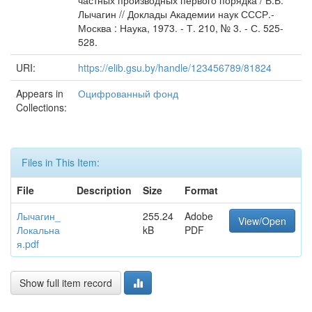
частных производных первого порядка / В.В.
Лычагин // Доклады Академии наук СССР.-
Москва : Наука, 1973. - Т. 210, № 3. - С. 525-
528.
URI:
https://elib.gsu.by/handle/123456789/81824
Appears in
Оцифрованный фонд
Collections:
Files in This Item:
File
Description
Size
Format
Лычагин_
255.24
Adobe
View/Open
Локальна
kB
PDF
я.pdf
Show full item record