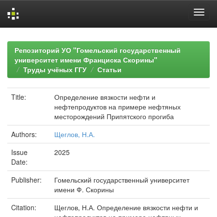
Skip
navigation
Репозиторий УО "Гомельский государственный
университет имени Франциска Скорины"
Труды учёных ГГУ
Статьи
Title:
Определение вязкости нефти и
нефтепродуктов на примере нефтяных
месторождений Припятского прогиба
Authors:
Щеглов, Н.А.
Issue
2025
Date:
Publisher:
Гомельский государственный университет
имени Ф. Скорины
Citation:
Щеглов, Н.А. Определение вязкости нефти и