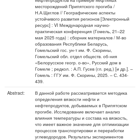
нефтепродуктов на примере нефтяных
месторождений Припятского прогиба /
Н.А.Щеглов // Географические аспекты
устойчивого развития регионов [Электронный
ресурс] : VI Международная научно-
практическая конференция (Гомель, 21–22
мая 2025 года) : сборник материалов / М-во
образования Республики Беларусь,
Гомельский гос. ун-т им. Ф. Скорины,
Гомельский обл. отдел обществ. об-ния
«Белорусское геогр. о-во», Русский дом в
Гомеле ; редкол. : А.П. Гусев (гл. ред.) [и др.]. –
Гомель : ГГУ им. Ф. Скорины, 2025. – С. 434-
439.
Abstract:
В данной работе рассматривается методика
определения вязкости нефти и
нефтепродуктов, добываемых в Припятском
прогибе. Исследование включает анализ
влияния температуры и состава на вязкость,
что имеет важное значение для оптимизации
процессов транспортировки и переработки
углеводородов. Результаты экспериментов