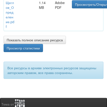
Щегл
1.14
Adobe
Просмотреть/Откры
ов_О
MB
PDF
пред
елен
ие.pd
f
Показать полное описание ресурса
Просмотр статистики
Все ресурсы в архиве электронных ресурсов защищены
авторским правом, все права сохранены.
Тема от