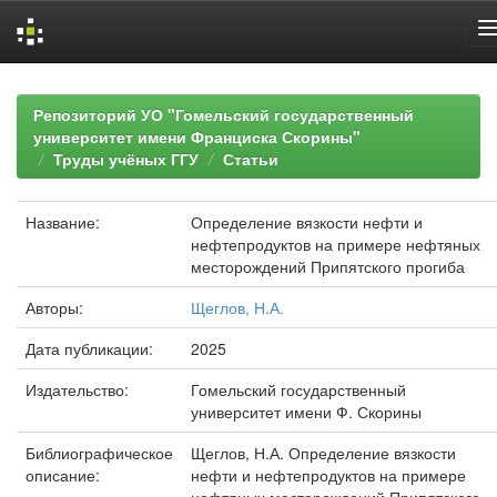
Skip
navigation
Репозиторий УО "Гомельский государственный
университет имени Франциска Скорины"
Труды учёных ГГУ
Статьи
Название:
Определение вязкости нефти и
нефтепродуктов на примере нефтяных
месторождений Припятского прогиба
Авторы:
Щеглов, Н.А.
Дата публикации:
2025
Издательство:
Гомельский государственный
университет имени Ф. Скорины
Библиографическое
Щеглов, Н.А. Определение вязкости
описание:
нефти и нефтепродуктов на примере