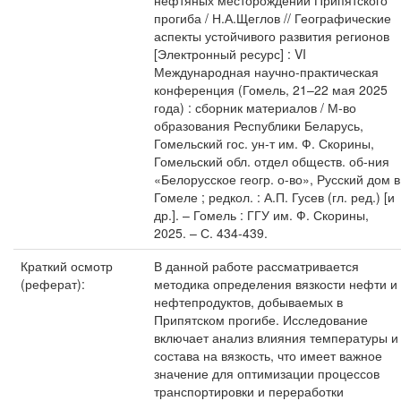
нефтяных месторождений Припятского
прогиба / Н.А.Щеглов // Географические
аспекты устойчивого развития регионов
[Электронный ресурс] : VI
Международная научно-практическая
конференция (Гомель, 21–22 мая 2025
года) : сборник материалов / М-во
образования Республики Беларусь,
Гомельский гос. ун-т им. Ф. Скорины,
Гомельский обл. отдел обществ. об-ния
«Белорусское геогр. о-во», Русский дом в
Гомеле ; редкол. : А.П. Гусев (гл. ред.) [и
др.]. – Гомель : ГГУ им. Ф. Скорины,
2025. – С. 434-439.
Краткий осмотр
В данной работе рассматривается
(реферат):
методика определения вязкости нефти и
нефтепродуктов, добываемых в
Припятском прогибе. Исследование
включает анализ влияния температуры и
состава на вязкость, что имеет важное
значение для оптимизации процессов
транспортировки и переработки